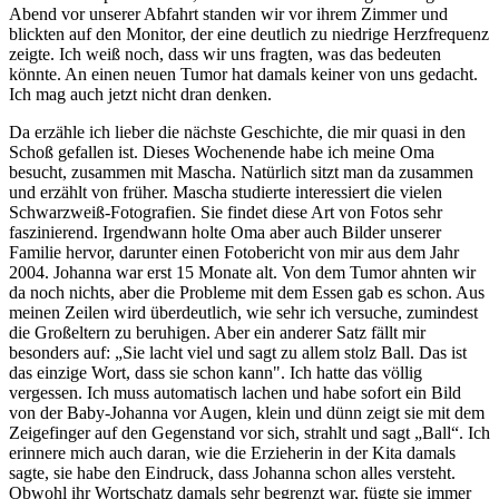
Abend vor unserer Abfahrt standen wir vor ihrem Zimmer und
blickten auf den Monitor, der eine deutlich zu niedrige Herzfrequenz
zeigte. Ich weiß noch, dass wir uns fragten, was das bedeuten
könnte. An einen neuen Tumor hat damals keiner von uns gedacht.
Ich mag auch jetzt nicht dran denken.
Da erzähle ich lieber die nächste Geschichte, die mir quasi in den
Schoß gefallen ist. Dieses Wochenende habe ich meine Oma
besucht, zusammen mit Mascha. Natürlich sitzt man da zusammen
und erzählt von früher. Mascha studierte interessiert die vielen
Schwarzweiß-Fotografien. Sie findet diese Art von Fotos sehr
faszinierend. Irgendwann holte Oma aber auch Bilder unserer
Familie hervor, darunter einen Fotobericht von mir aus dem Jahr
2004. Johanna war erst 15 Monate alt. Von dem Tumor ahnten wir
da noch nichts, aber die Probleme mit dem Essen gab es schon. Aus
meinen Zeilen wird überdeutlich, wie sehr ich versuche, zumindest
die Großeltern zu beruhigen. Aber ein anderer Satz fällt mir
besonders auf: „Sie lacht viel und sagt zu allem stolz Ball. Das ist
das einzige Wort, dass sie schon kann". Ich hatte das völlig
vergessen. Ich muss automatisch lachen und habe sofort ein Bild
von der Baby-Johanna vor Augen, klein und dünn zeigt sie mit dem
Zeigefinger auf den Gegenstand vor sich, strahlt und sagt „Ball“. Ich
erinnere mich auch daran, wie die Erzieherin in der Kita damals
sagte, sie habe den Eindruck, dass Johanna schon alles versteht.
Obwohl ihr Wortschatz damals sehr begrenzt war, fügte sie immer