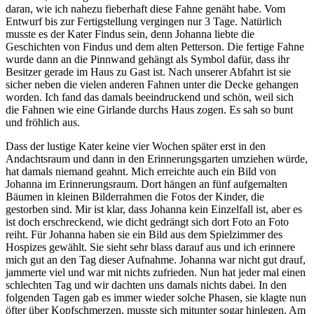
daran, wie ich nahezu fieberhaft diese Fahne genäht habe. Vom
Entwurf bis zur Fertigstellung vergingen nur 3 Tage. Natürlich
musste es der Kater Findus sein, denn Johanna liebte die
Geschichten von Findus und dem alten Petterson. Die fertige Fahne
wurde dann an die Pinnwand gehängt als Symbol dafür, dass ihr
Besitzer gerade im Haus zu Gast ist. Nach unserer Abfahrt ist sie
sicher neben die vielen anderen Fahnen unter die Decke gehangen
worden. Ich fand das damals beeindruckend und schön, weil sich
die Fahnen wie eine Girlande durchs Haus zogen. Es sah so bunt
und fröhlich aus.
Dass der lustige Kater keine vier Wochen später erst in den
Andachtsraum und dann in den Erinnerungsgarten umziehen würde,
hat damals niemand geahnt. Mich erreichte auch ein Bild von
Johanna im Erinnerungsraum. Dort hängen an fünf aufgemalten
Bäumen in kleinen Bilderrahmen die Fotos der Kinder, die
gestorben sind. Mir ist klar, dass Johanna kein Einzelfall ist, aber es
ist doch erschreckend, wie dicht gedrängt sich dort Foto an Foto
reiht. Für Johanna haben sie ein Bild aus dem Spielzimmer des
Hospizes gewählt. Sie sieht sehr blass darauf aus und ich erinnere
mich gut an den Tag dieser Aufnahme. Johanna war nicht gut drauf,
jammerte viel und war mit nichts zufrieden. Nun hat jeder mal einen
schlechten Tag und wir dachten uns damals nichts dabei. In den
folgenden Tagen gab es immer wieder solche Phasen, sie klagte nun
öfter über Kopfschmerzen, musste sich mitunter sogar hinlegen. Am