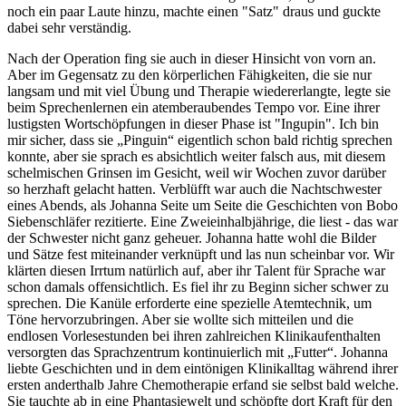
noch ein paar Laute hinzu, machte einen "Satz" draus und guckte
dabei sehr verständig.
Nach der Operation fing sie auch in dieser Hinsicht von vorn an.
Aber im Gegensatz zu den körperlichen Fähigkeiten, die sie nur
langsam und mit viel Übung und Therapie wiedererlangte, legte sie
beim Sprechenlernen ein atemberaubendes Tempo vor. Eine ihrer
lustigsten Wortschöpfungen in dieser Phase ist "Ingupin". Ich bin
mir sicher, dass sie „Pinguin“ eigentlich schon bald richtig sprechen
konnte, aber sie sprach es absichtlich weiter falsch aus, mit diesem
schelmischen Grinsen im Gesicht, weil wir Wochen zuvor darüber
so herzhaft gelacht hatten. Verblüfft war auch die Nachtschwester
eines Abends, als Johanna Seite um Seite die Geschichten von Bobo
Siebenschläfer rezitierte. Eine Zweieinhalbjährige, die liest - das war
der Schwester nicht ganz geheuer. Johanna hatte wohl die Bilder
und Sätze fest miteinander verknüpft und las nun scheinbar vor. Wir
klärten diesen Irrtum natürlich auf, aber ihr Talent für Sprache war
schon damals offensichtlich. Es fiel ihr zu Beginn sicher schwer zu
sprechen. Die Kanüle erforderte eine spezielle Atemtechnik, um
Töne hervorzubringen. Aber sie wollte sich mitteilen und die
endlosen Vorlesestunden bei ihren zahlreichen Klinikaufenthalten
versorgten das Sprachzentrum kontinuierlich mit „Futter“. Johanna
liebte Geschichten und in dem eintönigen Klinikalltag während ihrer
ersten anderthalb Jahre Chemotherapie erfand sie selbst bald welche.
Sie tauchte ab in eine Phantasiewelt und schöpfte dort Kraft für den